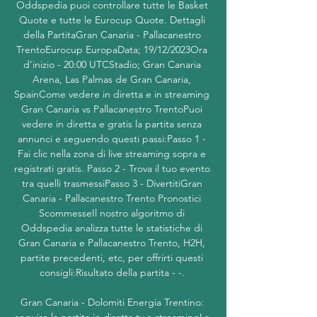
Oddspedia puoi controllare tutte le Basket 
Quote e tutte le Eurocup Quote. Dettagli 
della PartitaGran Canaria - Pallacanestro 
TrentoEurocup EuropaData; 19/12/2023Ora 
d'inizio - 20:00 UTCStadio; Gran Canaria 
Arena, Las Palmas de Gran Canaria, 
SpainCome vedere in diretta e in streaming 
Gran Canaria vs Pallacanestro TrentoPuoi 
vedere in diretta e gratis la partita senza 
annunci e seguendo questi passi:Passo 1 - 
Fai clic nella zona di live streaming sopra e 
registrati gratis. Passo 2 - Trova il tuo evento 
tra quelli trasmessiPasso 3 - DivertitiGran 
Canaria - Pallacanestro Trento Pronostici 
ScommesseIl nostro algoritmo di 
Oddspedia analizza tutte le statistiche di 
Gran Canaria e Pallacanestro Trento, H2H, 
partite precedenti, etc, per offrirti questi 
consigli:Risultato della partita - -. 

Gran Canaria - Dolomiti Energia Trentino: 
seguire la partita in diretta tv e streamingLa 