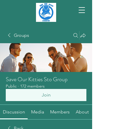
Groups
Save Our Kitties Sto Group
Public
·
172 members
Join
Discussion
Media
Members
About
Back