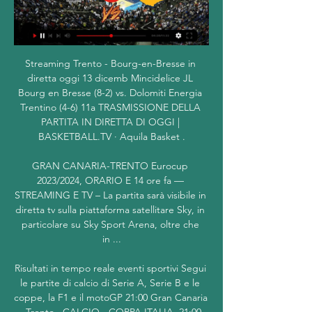
Streaming Trento - Bourg-en-Bresse in 
diretta oggi 13 dicemb Mincidelice JL 
Bourg en Bresse (8-2) vs. Dolomiti Energia 
Trentino (4-6) 11a TRASMISSIONE DELLA 
PARTITA IN DIRETTA DI OGGI | 
BASKETBALL.TV · Aquila Basket .

GRAN CANARIA-TRENTO Eurocup 
2023/2024, ORARIO E 14 ore fa — 
STREAMING E TV – La partita sarà visibile in 
diretta tv sulla piattaforma satellitare Sky, in 
particolare su Sky Sport Arena, oltre che 
in ...

Risultati in tempo reale eventi sportivi Segui 
le partite di calcio di Serie A, Serie B e le 
coppe, la F1 e il motoGP 21:00 Gran Canaria 
- Trento · CALCIO - COPPA ITALIA. 21:00 