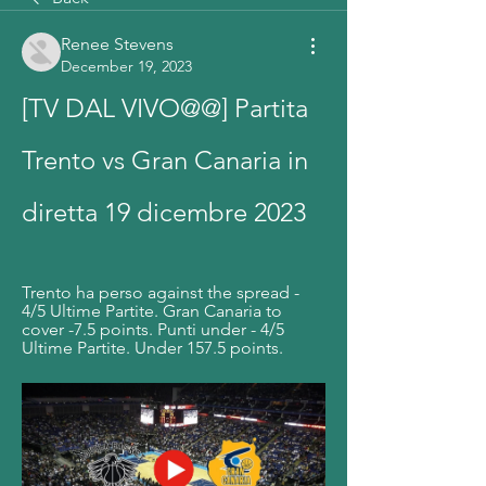
Renee Stevens
December 19, 2023
[TV DAL VIVO@@] Partita 
Trento vs Gran Canaria in 
diretta 19 dicembre 2023
Trento ha perso against the spread - 
4/5 Ultime Partite. Gran Canaria to 
cover -7.5 points. Punti under - 4/5 
Ultime Partite. Under 157.5 points.