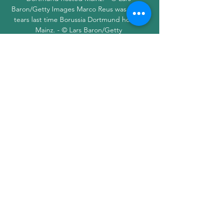
Baron/Getty Images Marco Reus was left in 
tears last time Borussia Dortmund hosted 
Mainz. - © Lars Baron/Getty 
Imagesbundesliga20. 12. 2023Marco Reus 
was left in tears last time Borussia Dortmund 
hosted Mainz on the final day of last season. 
Can BVB exact some revenge on Tuesday 
(kick-off: 8. 30pm CET)? Latest Click here for 
the Dortmund vs. Mainz LIVE blog! 
Dortmund have a chance to end a year that 
has seen some dramatic highs and lows on a 
positive note when struggling Mainz visit the 
Signal Iduna Park. It was the 05ers who 
denied them the title on a dramatic final day 
with a 2-2 draw here back in May. 

Mainz use Klopp video masterclass to 
topple Dortmund May 8, 2018 — Sandro 
Schwarz's team pulled off one of the shocks 
of the weekend to confirm safety – and 
highlights of Liverpool helped them do it.
