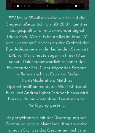
FSV Mainz 05 will man also wieder auf die 
Siegerstraße zurück. Um 20. 30 Uhr geht es 
los, gespielt wird im Dortmunder Signal-
Iduna-Park. Mainz 05 heute live im Free-TV 
und Livestream? Anders als der Großteil der 
Bundesligaspiele in der laufenden Saison ist 
BVB vs. Mainz heute sogar im Free-TV zu 
sehen. Dafür verantwortlich zeichnet der 
Privatsender Sat. 1, der folgendes Personal 
ins Rennen schickt:Experte: Stefan 
KuntzModeration: Matthias 
OpdenhövelKommentator: Wolff-Christoph 
Fuss und Andrea KaiserDarüber hinaus wird 
bei ran. de ein kostenloser Livestream zur 
Verfügung gestellt. 

© gettyEbenfalls mit der Übertragung von 
Dortmund gegen Mainz beauftragt worden 
ist auch Sky, das das Geschehen nicht nur 