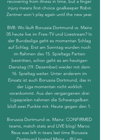
recovering from illness in time, but a finger 
injury means first-choice goalkeeper Robin 
Zentner won't play again until the new year. 

BVB: Wo läuft Borussia Dortmund vs. Mainz 
05 heute live im Free-TV und Livestream? In 
der Bundesliga geht es momentan Schlag 
auf Schlag. Erst am Sonntag wurden noch 
im Rahmen des 15. Spieltags Partien 
bestritten, schon geht es am heutigen 
Dienstag (19. Dezember) wieder mit dem 
16. Spieltag weiter. Unter anderem im 
Einsatz ist auch Borussia Dortmund, das in 
der Liga momentan nicht wirklich 
vorankommt. Aus den vergangenen drei 
Ligaspielen nahmen die Schwarzgelben 
bloß zwei Punkte mit. Heute gegen den 1. 

Borussia Dortmund vs. Mainz: CONFIRMED 
teams, match stats and LIVE blog! Marco 
Reus was left in tears last time Borussia 
Dortmund hosted Mainz. - © Lars 