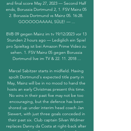
and final score May 27, 2023 — Second Half 
ends, Borussia Dortmund 2, 1. FSV Mainz 05 
2. Borussia Dortmund vs Mainz 05. 16:28. 
GOOOOOAAAAL SÜLE! — ...

BVB 09 gegen Mainz im tv 19/12/2023 vor 13 
Stunden 2 hours ago — Lediglich ein Spiel 
pro Spieltag ist bei Amazon Prime Video zu 
sehen. 1. FSV Mainz 05 gegen Borussia 
Dortmund live im TV & 22. 11. 2018 ...

Marcel Sabitzer starts in midfield. Having 
spoilt Dortmund's expected title party in 
May, Mainz will be in no mood to hand the 
hosts an early Christmas present this time. 
No wins in their past five may not be too 
encouraging, but the defence has been 
shored up under interim head coach Jan 
Siewert, with just three goals conceded in 
their past six. Club captain Silvan Widmer 
replaces Danny da Costa at right-back after 