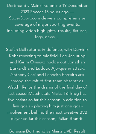
Dortmund v Mainz live online 19 December 
2023 Soccer 15 hours ago — 
SuperSport.com delivers comprehensive 
coverage of major sporting events, 
including video highlights, results, fixtures, 
logs, news, ...

Stefan Bell returns in defence, with Dominik 
Kohr reverting to midfield. Lee Jae-sung 
and Karim Onisiwo nudge out Jonathan 
Burkardt and Ludovic Ajorque in attack. 
Anthony Caci and Leandro Barreiro are 
among the raft of first-team absentees. 
Watch: Relive the drama of the final day of 
last seasonMatch stats Niclas Füllkrug has 
five assists so far this season in addition to 
five goals - placing him just one goal-
involvement behind the most creative BVB 
player so far this season, Julian Brandt. 

Borussia Dortmund vs Mainz LIVE: Result 