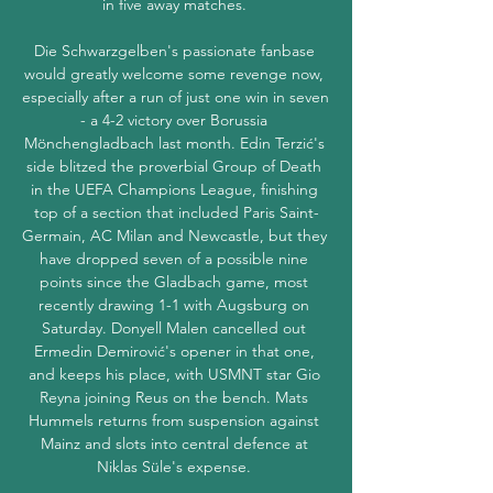
in five away matches. 

Die Schwarzgelben's passionate fanbase 
would greatly welcome some revenge now, 
especially after a run of just one win in seven 
- a 4-2 victory over Borussia 
Mönchengladbach last month. Edin Terzić's 
side blitzed the proverbial Group of Death 
in the UEFA Champions League, finishing 
top of a section that included Paris Saint-
Germain, AC Milan and Newcastle, but they 
have dropped seven of a possible nine 
points since the Gladbach game, most 
recently drawing 1-1 with Augsburg on 
Saturday. Donyell Malen cancelled out 
Ermedin Demirović's opener in that one, 
and keeps his place, with USMNT star Gio 
Reyna joining Reus on the bench. Mats 
Hummels returns from suspension against 
Mainz and slots into central defence at 
Niklas Süle's expense. 
