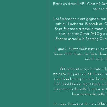
Bastia en direct LIVE ! C'est AS Sain
pour ce m
Les Stéphanois n’ont gagné aucun d
pris qu’1 point sur 18 possibles.
Saint-Etienne a arraché le match nul
crise, et c’est Olivier Dall’Oglio
Etienne accueille le Sporting Club 
Ligue 2. Suivez ASSE-Bastia : les V
Suivez ASSE-Bastia : les Verts dev
match canon, les
📺 Comment suivre le match de 
#ASSESCB à partir de 20h France Ble
Loire Pour le compte de la dix-ne
l'AS Saint-Étienne reçoit Bastia à 
les antennes de beIN Sports à partir
les antennes de beIN Spo
Le coup d’envoi est donné à 20h45 