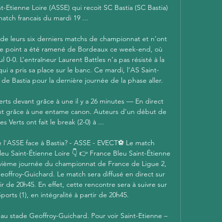
t-Etienne Loire (ASSE) qui recoit SC Bastia (SC Bastia) 
atch francais du mardi 19 ...

e leurs six derniers matchs de championnat et n’ont 
 Ce point a été ramené de Bordeaux ce week-end, où 
 0-0. L’entraîneur Laurent Battles n’a pas résisté à la 
 qui a pris sa place sur le banc. Ce mardi, l’AS Saint-
de Bastia pour la dernière journée de la phase aller. 

erts devant grâce à une il y a 26 minutes — En direct 
ant grâce à une entame canon. Auteurs d'un début de 
 Verts ont fait le break (2-0) à ...

l'ASSE face à Bastia? - ASSE - EVECT⚽️ Le match 
u Saint-Étienne Loire 👇 👉 France Bleu Saint-Étienne 
uvième journée du championnat de France de Ligue 2, 
Geoffroy-Guichard. Le match sera diffusé en direct sur 
 de 20h45. En effet, cette rencontre sera à suivre sur 
rts (1), en intégralité à partir de 20h45. 

au stade Geoffroy-Guichard. Pour voir Saint-Etienne – 