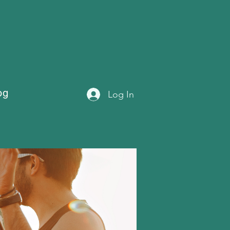
og
Log In