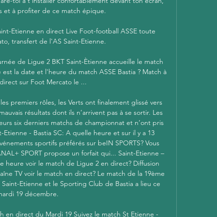
re-toi à t'installer confortablement devant ton écran, 
ks et à profiter de ce match épique. 

int-Etienne en direct Live Foot-football ASSE toute 
ato, transfert de l'AS Saint-Etienne.

ournée de Ligue 2 BKT Saint-Ètienne accueille le match 
est la date et l'heure du match ASSE Bastia ? Match à 
direct sur Foot Mercato le ...

les premiers rôles, les Verts ont finalement glissé vers 
uvais résultats dont ils n’arrivent pas à se sortir. Les 
urs six derniers matchs de championnat et n’ont pris 
-Etienne - Bastia SC: A quelle heure et sur il y a 13 
événements sportifs préférés sur beIN SPORTS? Vous 
AL+ SPORT propose un forfait qui... Saint-Etienne – 
le heure voir le match de Ligue 2 en direct? Diffusion 
haîne TV voir le match en direct? Le match de la 19ème 
Saint-Etienne et le Sporting Club de Bastia a lieu ce 
mardi 19 décembre. 

h en direct du Mardi 19 Suivez le match St Etienne - 