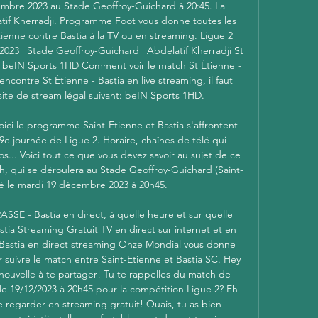
mbre 2023 au Stade Geoffroy-Guichard à 20:45. La 
tif Kherradji. Programme Foot vous donne toutes les 
ienne contre Bastia à la TV ou en streaming. Ligue 2 
023 | Stade Geoffroy-Guichard | Abdelatif Kherradji St 
r beIN Sports 1HD Comment voir le match St Étienne - 
encontre St Étienne - Bastia en live streaming, il faut 
te de stream légal suivant: beIN Sports 1HD. 

Voici le programme Saint-Etienne et Bastia s'affrontent 
e journée de Ligue 2. Horaire, chaînes de télé qui 
os... Voici tout ce que vous devez savoir au sujet de ce 
, qui se déroulera au Stade Geoffroy-Guichard (Saint-
é le mardi 19 décembre 2023 à 20h45. 

ASSE - Bastia en direct, à quelle heure et sur quelle 
tia Streaming Gratuit TV en direct sur internet et en 
 Bastia en direct streaming Onze Mondial vous donne 
 suivre le match entre Saint-Etienne et Bastia SC. Hey 
 nouvelle à te partager! Tu te rappelles du match de 
 le 19/12/2023 à 20h45 pour la compétition Ligue 2? Eh 
e regarder en streaming gratuit! Ouais, tu as bien 