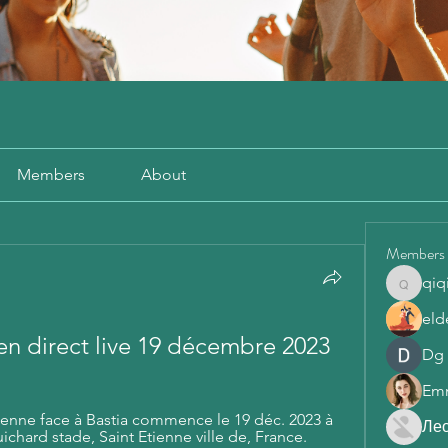
Members
About
Members
qiq
qiqi772
eld
en direct live 19 décembre 2023
Dg
Em
Étienne face à Bastia commence le 19 déc. 2023 à 
Ле
chard stade, Saint Etienne ville de, France.