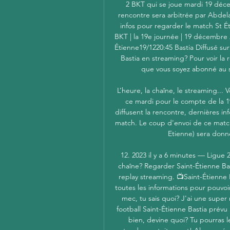
2 BKT qui se joue mardi 19 déce
rencontre sera arbitrée par Abdela
infos pour regarder le match St Ét
BKT | la 19e journée | 19 décembre 2
Étienne19/1220:45 Bastia Diffusé su
Bastia en streaming? Pour voir la r
que vous soyez abonné au si
L’heure, la chaîne, le streaming... 
ce mardi pour le compte de la 19
diffusent la rencontre, dernières inf
match. Le coup d'envoi de ce match
Etienne) sera donn
12. 2023 il y a 6 minutes — Ligue 2
chaîne? Regarder Saint-Étienne Bas
replay streaming. 📺Saint-Étienne
toutes les informations pour pouvoir
mec, tu sais quoi? J'ai une super
football Saint-Étienne Bastia prévu
bien, devine quoi? Tu pourras l