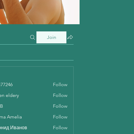
Join
i77246
Follow
46
en eldery
Follow
 B
Follow
ma Amelia
Follow
онид Иванов
Follow