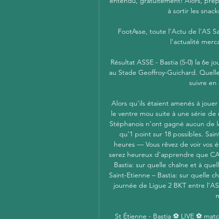
entendu, gratuitement! Alors, prépa
à sortir les snac
FootAsse, toute l'Actu de l'AS Sa
l'actualité merc
Résultat ASSE - Bastia (5-0) la 6e j
au Stade Geoffroy-Guichard. Quelle 
suivre en 
Alors qu’ils étaient amenés à jouer 
le ventre mou suite à une série de ma
Stéphanois n’ont gagné aucun de le
qu’1 point sur 18 possibles. Saint
heures — Vous rêvez de voir vos 
serez heureux d'apprendre que CAN
Bastia: sur quelle chaîne et à quel
Saint-Etienne – Bastia: sur quelle c
journée de Ligue 2 BKT entre l’AS 
St Étienne - Bastia ⚽ LIVE ⚽ matc