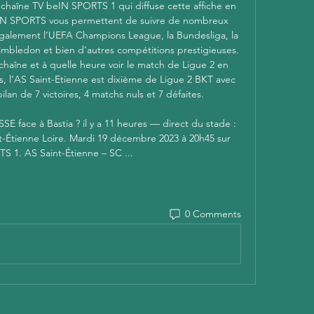
a chaîne TV beIN SPORTS 1 qui diffuse cette affiche en 
beIN SPORTS vous permettent de suivre de nombreux 
galement l’UEFA Champions League, la Bundesliga, la 
mbledon et bien d’autres compétitions prestigieuses. 
 chaîne et à quelle heure voir le match de Ligue 2 en 
s, l’AS Saint-Etienne est dixième de Ligue 2 BKT avec 
ilan de 7 victoires, 4 matchs nuls et 7 défaites. 

E face à Bastia ? il y a 11 heures — direct du stade : 
t-Étienne Loire. Mardi 19 décembre 2023 à 20h45 sur 
S 1. AS Saint-Étienne – SC ...
0 Comments