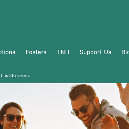
ptions
Fosters
TNR
Support Us
Bl
tties Sto Group